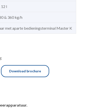
 12 l
 80 & 360 kg/h
ar met aparte bedieningsterminal Master K
g
Download brochure
reerapparatuur.