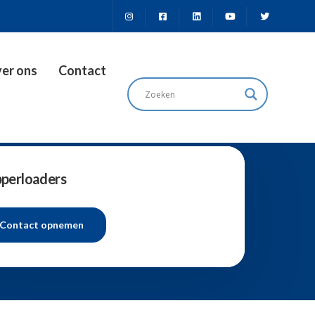
er ons
Contact
perloaders
Contact opnemen