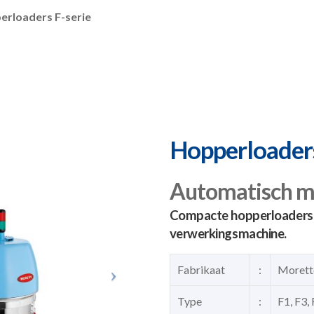
rloaders F-serie
Hopperloaders
Automatisch ma
Compacte hopperloaders v
verwerkingsmachine.
Fabrikaat
:
Morett
Type
:
F1, F3,