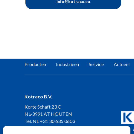
info@kotraco.eu
Producten
Industrieën
Service
Actueel
Kotraco B.V.
Korte Schaft 23 C
NL-3991 AT HOUTEN
Tel. NL
+31 30 635 0603
Tel. BELUX
+32 11 547 406