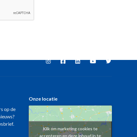
Onze locatie
rs op de
 nieuws?
wsbrief.
Klik om marketing cookies te
accepteren en deze inhoud in te