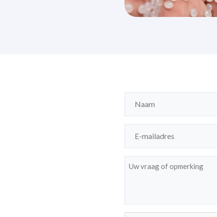
Naam
(Vereist)
E-
mailadres
(Vereist)
Bericht
(Vereist)