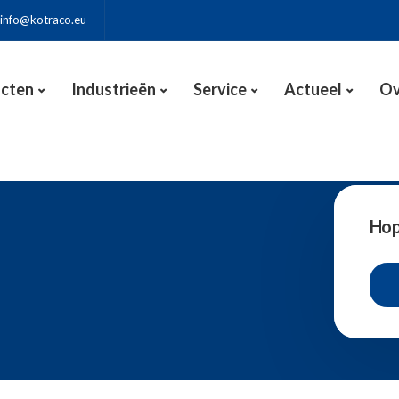
info@kotraco.eu
cten
Industrieën
Service
Actueel
Ov
Hop