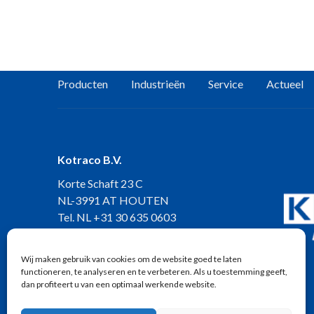
Producten
Industrieën
Service
Actueel
Kotraco B.V.
Korte Schaft 23 C
NL-3991 AT HOUTEN
Tel. NL
+31 30 635 0603
Tel. BELUX
+32 11 547 406
info@kotraco.eu
Wij maken gebruik van cookies om de website goed te laten
functioneren, te analyseren en te verbeteren. Als u toestemming geeft,
dan profiteert u van een optimaal werkende website.