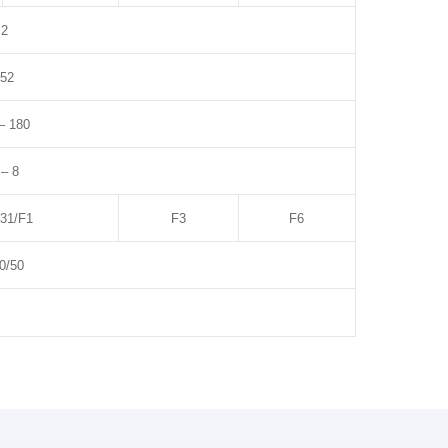
2
-52
– 180
 – 8
31/F1
F3
F6
0/50