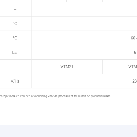
–
°C
°C
60 
bar
6
–
VTM21
VTM
V/Hz
23
en zijn voorzien van een afvoerleiding voor de proceslucht tot buiten de productieruimte.