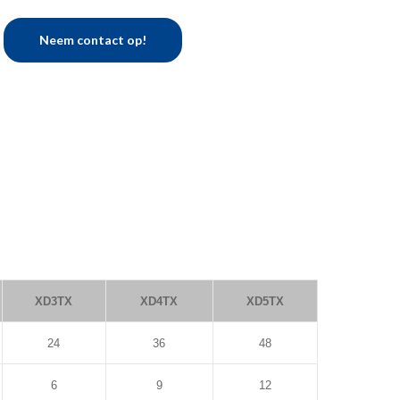
Neem contact op!
XD3TX
XD4TX
XD5TX
24
36
48
6
9
12