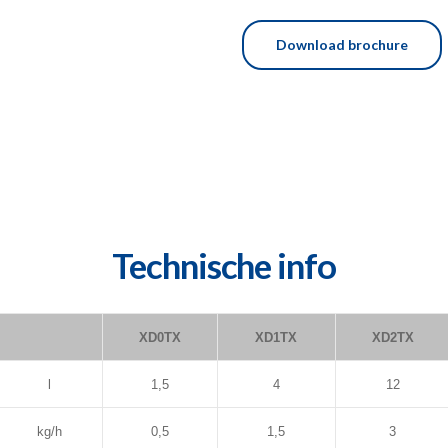
Download brochure
Technische info
XD0TX
XD1TX
XD2TX
l
1,5
4
12
kg/h
0,5
1,5
3