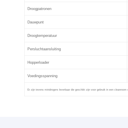
Droogpatronen
Dauwpunt
Droogtemperatuur
Persluchtaansluiting
Hopperloader
Voedingsspanning
Er zijn tevens minidrogers leverbaar die geschikt zijn voor gebruik in een cleanroom 