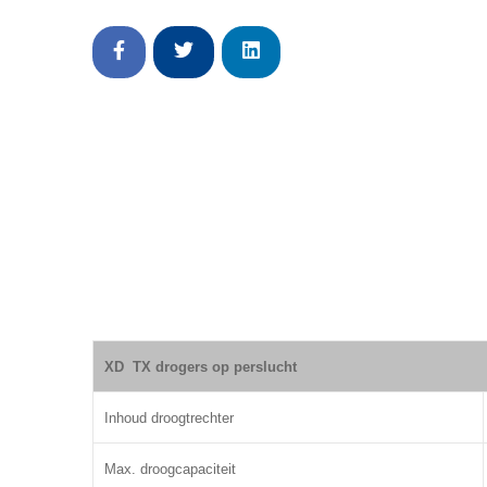
XD TX drogers op perslucht
Inhoud droogtrechter
Max. droogcapaciteit