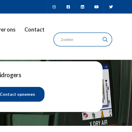
er ons
Contact
idrogers
Contact opnemen