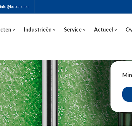
info@kotraco.eu
cten
Industrieën
Service
Actueel
Ov
Min