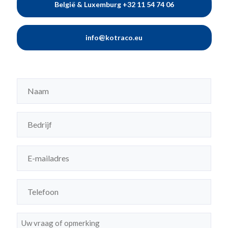
België & Luxemburg +32 11 54 74 06
info@kotraco.eu
Naam
(Vereist)
Bedrijf
(Vereist)
E-
mailadres
(Vereist)
Telefoon
(Vereist)
Bericht
(Vereist)