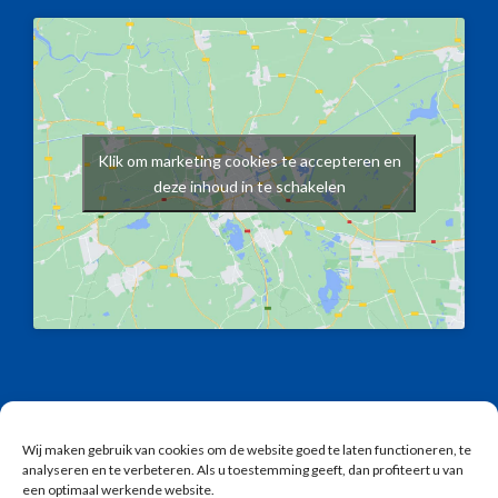
Klik om marketing cookies te accepteren en
deze inhoud in te schakelen
Copyright © 2026 | Alle rechten voorbehouden Kotraco
B.V. |
Wij maken gebruik van cookies om de website goed te laten functioneren, te
analyseren en te verbeteren. Als u toestemming geeft, dan profiteert u van
Disclaimer
een optimaal werkende website.