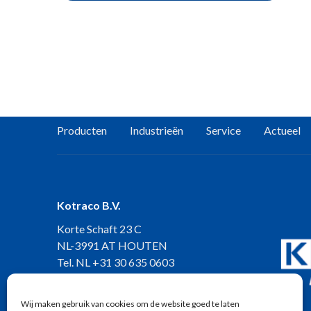
Producten
Industrieën
Service
Actueel
Kotraco B.V.
Korte Schaft 23 C
NL-3991 AT HOUTEN
Tel. NL
+31 30 635 0603
Tel. BELUX
+32 11 547 406
info@kotraco.eu
Wij maken gebruik van cookies om de website goed te laten