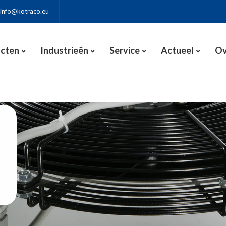
info@kotraco.eu
cten
Industrieën
Service
Actueel
Ov