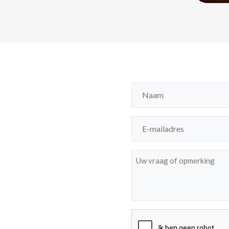
Naam
(Vereist)
E-
mailadres
(Vereist)
Bericht
(Vereist)